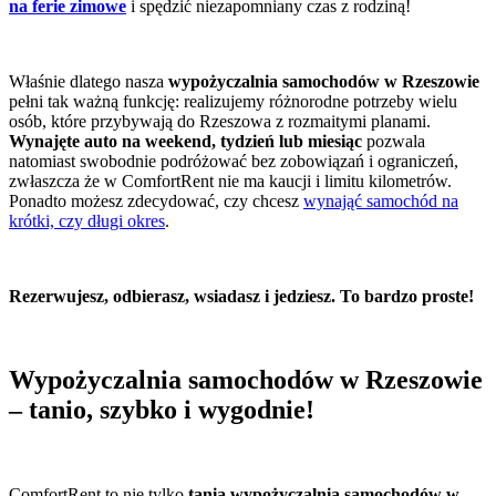
na ferie zimowe
i spędzić niezapomniany czas z rodziną!
Właśnie dlatego nasza
wypożyczalnia samochodów w Rzeszowie
pełni tak ważną funkcję: realizujemy różnorodne potrzeby wielu
osób, które przybywają do Rzeszowa z rozmaitymi planami.
Wynajęte auto na weekend, tydzień lub miesiąc
pozwala
natomiast swobodnie podróżować bez zobowiązań i ograniczeń,
zwłaszcza że w ComfortRent nie ma kaucji i limitu kilometrów.
Ponadto możesz zdecydować, czy chcesz
wynająć samochód na
krótki, czy długi okres
.
Rezerwujesz, odbierasz, wsiadasz i jedziesz. To bardzo proste!
Wypożyczalnia samochodów w Rzeszowie
– tanio, szybko i wygodnie!
ComfortRent to nie tylko
tania wypożyczalnia samochodów w