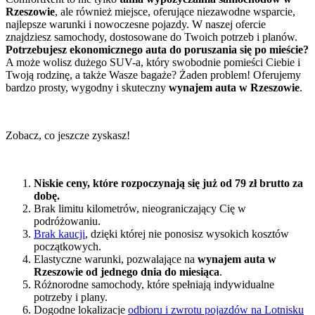
Rzeszowie
, ale również miejsce, oferujące niezawodne wsparcie,
najlepsze warunki i nowoczesne pojazdy. W naszej ofercie
znajdziesz samochody, dostosowane do Twoich potrzeb i planów.
Potrzebujesz ekonomicznego auta do poruszania się po mieście?
A może wolisz dużego SUV-a, który swobodnie pomieści Ciebie i
Twoją rodzinę, a także Wasze bagaże? Żaden problem! Oferujemy
bardzo prosty, wygodny i skuteczny
wynajem auta w Rzeszowie
.
Zobacz, co jeszcze zyskasz!
Niskie ceny, które rozpoczynają się już od 79 zł brutto za
dobę.
Brak limitu kilometrów, nieograniczający Cię w
podróżowaniu.
Brak kaucji
, dzięki której nie ponosisz wysokich kosztów
początkowych.
Elastyczne warunki, pozwalające na
wynajem auta w
Rzeszowie od jednego dnia do miesiąca
.
Różnorodne samochody, które spełniają indywidualne
potrzeby i plany.
Dogodne lokalizacje
odbioru i zwrotu pojazdów na Lotnisku