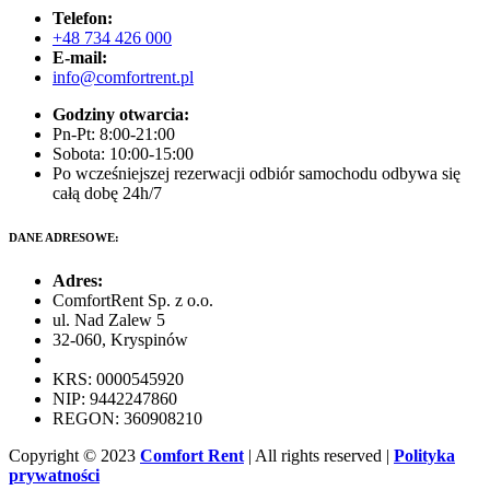
Telefon:
+48 734 426 000
E-mail:
info@comfortrent.pl
Godziny otwarcia:
Pn-Pt: 8:00-21:00
Sobota: 10:00-15:00
Po wcześniejszej rezerwacji odbiór samochodu odbywa się
całą dobę 24h/7
DANE ADRESOWE:
Adres:
ComfortRent Sp. z o.o.
ul. Nad Zalew 5
32-060, Kryspinów
KRS: 0000545920
NIP: 9442247860
REGON: 360908210
Copyright © 2023
Comfort Rent
| All rights reserved |
Polityka
prywatności