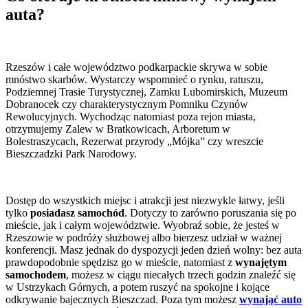
auta?
Rzeszów i całe województwo podkarpackie skrywa w sobie
mnóstwo skarbów. Wystarczy wspomnieć o rynku, ratuszu,
Podziemnej Trasie Turystycznej, Zamku Lubomirskich, Muzeum
Dobranocek czy charakterystycznym Pomniku Czynów
Rewolucyjnych. Wychodząc natomiast poza rejon miasta,
otrzymujemy Zalew w Bratkowicach, Arboretum w
Bolestraszycach, Rezerwat przyrody „Mójka” czy wreszcie
Bieszczadzki Park Narodowy.
Dostęp do wszystkich miejsc i atrakcji jest niezwykle łatwy, jeśli
tylko
posiadasz samochód
. Dotyczy to zarówno poruszania się po
mieście, jak i całym województwie. Wyobraź sobie, że jesteś w
Rzeszowie w podróży służbowej albo bierzesz udział w ważnej
konferencji. Masz jednak do dyspozycji jeden dzień wolny: bez auta
prawdopodobnie spędzisz go w mieście, natomiast z
wynajętym
samochodem
, możesz w ciągu niecałych trzech godzin znaleźć się
w Ustrzykach Górnych, a potem ruszyć na spokojne i kojące
odkrywanie bajecznych Bieszczad. Poza tym możesz
wynająć auto