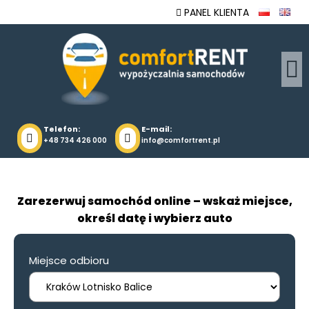
PANEL KLIENTA
Telefon:
E-mail:
+48 734 426 000
info@comfortrent.pl
Zarezerwuj samochód online – wskaż miejsce,
określ datę i wybierz auto
Miejsce odbioru