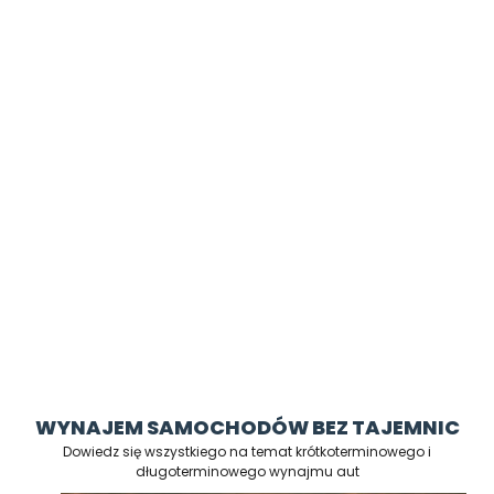
PROFESJONALNA OBSŁUGA PRZEZ 24 GODZINY NA DOBĘ,
7 DNI W TYGODNIU
BEZ DODATKOWYCH KOSZTÓW – DARMOWE
PODSTAWIENIE SAMOCHODU POD WSKAZANY PRZEZ
CIEBIE ADRES
WYNAJEM SAMOCHODÓW BEZ TAJEMNIC
Dowiedz się wszystkiego na temat krótkoterminowego i
długoterminowego wynajmu aut