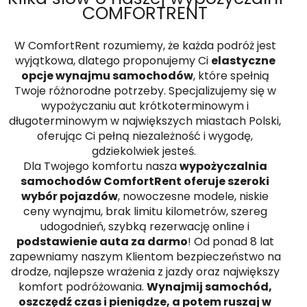
COMFORTRENT
W ComfortRent rozumiemy, że każda podróż jest
wyjątkowa, dlatego proponujemy Ci
elastyczne
opcje wynajmu samochodów
, które spełnią
Twoje różnorodne potrzeby. Specjalizujemy się w
wypożyczaniu aut krótkoterminowym i
długoterminowym w największych miastach Polski,
oferując Ci pełną niezależność i wygodę,
gdziekolwiek jesteś.
Dla Twojego komfortu nasza
wypożyczalnia
samochodów ComfortRent oferuje szeroki
wybór pojazdów
, nowoczesne modele, niskie
ceny wynajmu, brak limitu kilometrów, szereg
udogodnień, szybką rezerwację online i
podstawienie auta za darmo
! Od ponad 8 lat
zapewniamy naszym Klientom bezpieczeństwo na
drodze, najlepsze wrażenia z jazdy oraz największy
komfort podróżowania.
Wynajmij samochód,
oszczędź czas i pieniądze, a potem ruszaj w