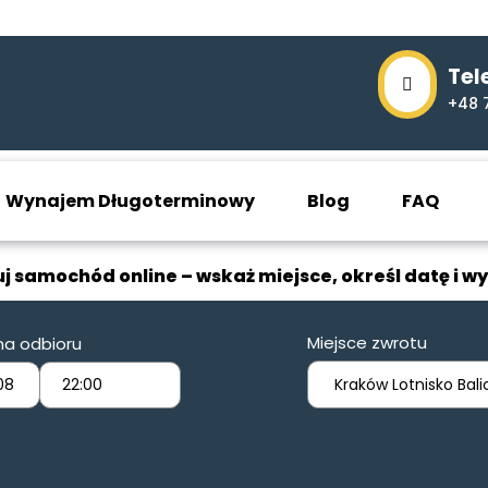
Tel
+48 
Wynajem Długoterminowy
Blog
FAQ
j samochód online – wskaż miejsce, określ datę i wy
Miejsce zwrotu
na odbioru