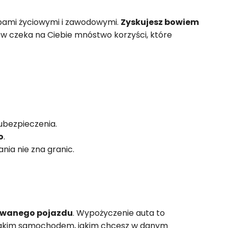
bami życiowymi i zawodowymi.
Zyskujesz bowiem
 czeka na Ciebie mnóstwo korzyści, które
 ubezpieczenia.
o
.
ia nie zna granic.
sowanego pojazdu
. Wypożyczenie auta to
z takim samochodem, jakim chcesz w danym