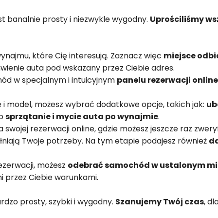
t banalnie prosty i niezwykle wygodny.
Uprościliśmy ws
najmu, które Cię interesują. Zaznacz więc
miejsce odbi
wienie auta pod wskazany przez Ciebie adres.
ód w specjalnym i intuicyjnym
panelu rezerwacji online
 i model, możesz wybrać dodatkowe opcje, takich jak:
ub
ub
sprzątanie i mycie auta po wynajmie
.
wojej rezerwacji online, gdzie możesz jeszcze raz zwer
łniają Twoje potrzeby. Na tym etapie podajesz również
d
rezerwacji, możesz
odebrać samochód w ustalonym mie
i przez Ciebie warunkami.
rdzo prosty, szybki i wygodny.
Szanujemy Twój czas
, d