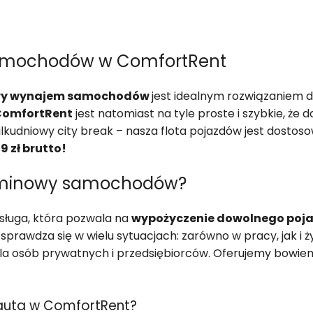
amochodów w ComfortRent
wy wynajem samochodów
jest idealnym rozwiązaniem d
 ComfortRent
jest natomiast na tyle proste i szybkie, że 
lkudniowy city break – nasza flota pojazdów jest dosto
9 zł brutto!
erminowy samochodów?
ługa, która pozwala na
wypożyczenie dowolnego pojazd
sprawdza się w wielu sytuacjach: zarówno w pracy, jak i 
la osób prywatnych i przedsiębiorców. Oferujemy bowie
 auta w ComfortRent?