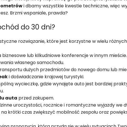
ilometrów
i dbamy wszystkie kwestie techniczne, więc wy
esz. Brzmi wspaniale, prawda?
chód do 30 dni?
czne rozwiązanie, które jest korzystne w wielu różnych
a biznesowe lub kilkudniowe konferencje w innym mieście.
sowania własnego samochodu.
 transportu dużych przedmiotów do nowego domu lub mie
reak
i doświadczanie krajowej turystyki.
 wspólną wycieczkę, gdzie wynajęte auto jest bardziej p
u.
lu auta
przed zakupem.
odzinne uroczystości, rocznice i romantyczne wyjazdy we d
ą na krótki czas zwiększyć mobilność zespołu oraz powięk
jna propozycja, która przyda się w wielu sytuacjach Tw