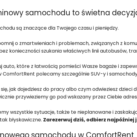
minowy samochodu to świetna decyzj
hodu są znaczące dla Twojego czasu i pieniędzy.
omnij o zmartwieniach i problemach, związanych z komu
 bez konieczności szukania właściwych linii autobusów, t
 auto, które z łatwością pomieści Wasze bagaże i zapew
b, w ComfortRent polecamy szczególnie SUV-y i samochod
się, jak dojedziesz do pracy albo czym odwieziesz dzieci
znie przywieziemy go pod wskazany przez Ciebie adres 
my wszystkie sytuacje, także te nieplanowane i zaskaku
 tak błyskawiczne.
Zarezerwuj dziś, odbierz najpóźniej 
minowego samochodu w ComfortRent