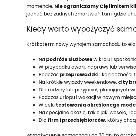
momencie.
Nie ograniczamy Cię limitem k
jechać bez żadnych zmartwień tam, gdzie chc
Kiedy warto wypożyczyć samo
Krótkoterminowy wynajem samochodu to elasty
Na
podróże służbowe
w kraju i spotkani
W przypadku awarii, naprawy lub serwi
Podczas
przeprowadzki
i konieczności
Na krótkie wyjazdy weekendowe,
city b
Dla rodziny lub przyjaciół, planujących
Podczas urlopu i wakacji w nowym miejsc
W celu
testowania określonego mode
Na specjalne okazje, takie jak: wesela, r
Dla
firm i przedsiębiorców
, którzy chc
Wypożyczenie samochodu do 30 dni to atrakcy