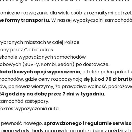
miczne rozwiązanie dla wielu osób z rozmaitymi potrze
ne formy transportu.
W naszej wypożyczalni samochodów
ybranych miastach w całej Polsce.
ny przez Ciebie adres.
doskonale wyposażonych samochodów.
sobowych (SUV-y, Kombi, Sedan) po dostawcze.
 dodatkowych opcji wyposażenia
, a także pełen pakiet
ochodów, gdzie ceny rozpoczynają się już
od 79 zł brutt
rów, ponieważ wierzymy, że prawdziwa wolność podróżowan
24 godziny na dobę przez 7 dni w tygodniu
.
 samochód zastępczy.
okres wypożyczenia auta.
z pewność nowego,
sprawdzonego i regularnie serwi
z niego wtedy, kiedy naprawdę go potrzebujesz i jeździs