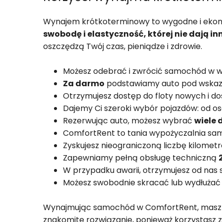
Wynajem krótkoterminowy to wygodne i ekono
swobodę i elastyczność, której nie dają in
oszczędzą Twój czas, pieniądze i zdrowie.
Możesz odebrać i zwrócić samochód w w
Za darmo
podstawiamy auto pod wskaza
Otrzymujesz dostęp do floty nowych i 
Dajemy Ci szeroki wybór pojazdów: od o
Rezerwując auto, możesz wybrać
wiele
ComfortRent to tania wypożyczalnia sam
Zyskujesz nieograniczoną liczbę kilomet
Zapewniamy pełną obsługę techniczną
W przypadku awarii, otrzymujesz od nas
Możesz swobodnie skracać lub wydłużać 
Wynajmując samochód w ComfortRent, mas
znakomite rozwiązanie, ponieważ korzystasz 