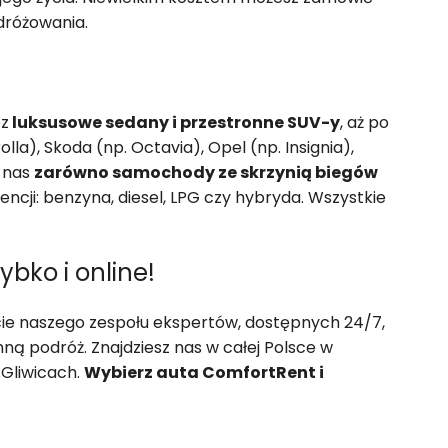
dróżowania.
ez
luksusowe sedany i przestronne SUV-y
, aż po
la), Skoda (np. Octavia), Opel (np. Insignia),
u nas
zarówno samochody ze skrzynią biegów
encji: benzyna, diesel, LPG czy hybryda. Wszystkie
bko i online!
rcie naszego zespołu ekspertów, dostępnych 24/7,
ną podróż. Znajdziesz nas w całej Polsce w
 Gliwicach.
Wybierz auta ComfortRent i