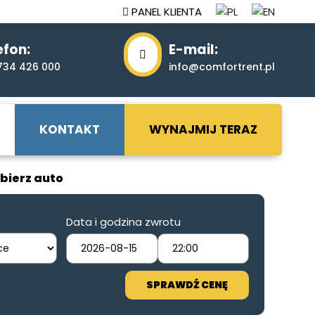
PANEL KLIENTA
efon:
E-mail:
734 426 000
info@comfortrent.pl
KONTAKT
WYNAJMIJ TERAZ
bierz auto
Data i godzina zwrotu
SPRAWDŹ CENĘ