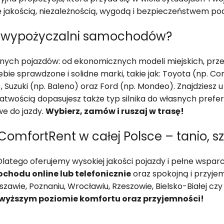
ię jakością, niezależnością, wygodą i bezpieczeństwem po
ej wypożyczalni samochodów?
nych pojazdów: od ekonomicznych modeli miejskich, prz
ie sprawdzone i solidne marki, takie jak: Toyota (np. Corol
, Suzuki (np. Baleno) oraz Ford (np. Mondeo). Znajdziesz 
łatwością dopasujesz także typ silnika do własnych prefer
e do jazdy.
Wybierz, zamów i ruszaj w trasę!
fortRent w całej Polsce – tanio, szy
latego oferujemy wysokiej jakości pojazdy i pełne wspa
odu online lub telefonicznie
oraz spokojną i przyjem
awie, Poznaniu, Wrocławiu, Rzeszowie, Bielsko-Białej czy
wyższym poziomie komfortu oraz przyjemności!