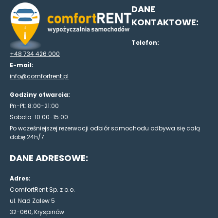
DANE
KONTAKTOWE:
Telefon:
+48 734 426 000
E-mail:
info@comfortrent.pl
Godziny otwarcia:
Pn-Pt: 8:00-21:00
Sobota: 10:00-15:00
Po wcześniejszej rezerwacji odbiór samochodu odbywa się całą
dobę 24h/7
DANE ADRESOWE:
Adres:
ComfortRent Sp. z o.o.
ul. Nad Zalew 5
32-060, Kryspinów