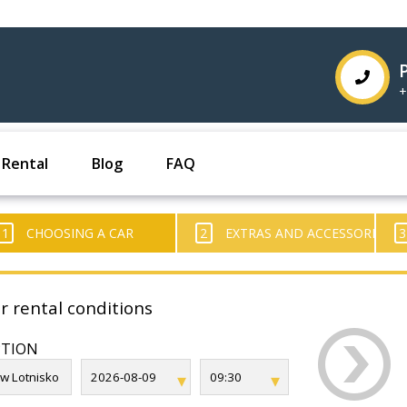
+
 Rental
Blog
FAQ
1
CHOOSING A CAR
2
EXTRAS AND ACCESSORIES
3
r rental conditions
PTION