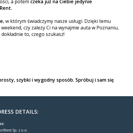
ości, a potem
czeka już na Ciebie jedynie
Rent.
ce
, w którym świadczymy nasze usługi. Dzięki temu
weekend, czy zależy Ci na wynajmie auta w Poznaniu,
 dokładnie to, czego szukasz!
osty, szybki i wygodny sposób. Spróbuj i sam się
RESS DETAILS:
ss:
rtRent Sp. z o.o.