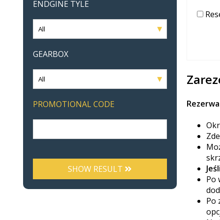
ENDGINE TYLE
Rese
GEARBOX
Zarez
Rezerwa
PROMOTIONAL CODE
Okr
Zde
Moż
skr
Jeś
SHOW RESULT
Po 
dod
Po 
opc