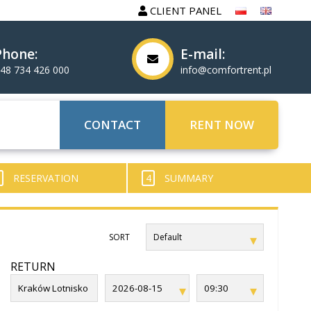
CLIENT PANEL
Phone:
E-mail:
48 734 426 000
info@comfortrent.pl
CONTACT
RENT NOW
RESERVATION
4
SUMMARY
SORT
RETURN