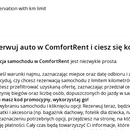
rvation with km limit
erwuj auto w ComfortRent i ciesz się 
cja samochodu w ComfortRent
jest niezwykle prosta.
eśl warunki najmu, zaznaczając miejsce oraz datę odbioru i 
cyduj, czy chcesz rezerwacją samochodu z limitem kilometró
esz przefiltrować uzyskaną ofertę, zaznaczając przedział ceno
zynię biegów oraz liczbę osób, dopuszczonych do jazdy w s
li masz kod promocyjny, wykorzystaj go!
wybraniu samochodu i kliknięciu opcji: Rezerwuj teraz, będz
atki i akcesoria (np. bagażnik dachowy, fotelik dla dziecka, n
zaznaczeniu potrzebnych opcji, przejdziesz na stronę, na kt
ję płatności. Cały czas będą towarzyszyć Ci informacje, któr