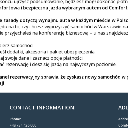
końcu ujrzysz podsumowanie, będziesz mógł dokonać płatn
fortowa i bezpieczna jazda wybranym autem od Comfort
 zasady dotyczą wynajmu auta w każdym mieście w Pols
ędu na to, czy chcesz wypożyczyć samochód w Warszawie na 
ie przyjechałeś na konferencję biznesową – u nas znajdziesz
ierz samochód.
eśl dodatki, akcesoria i pakiet ubezpieczenia.
aj swoje dane i zaznacz opcje płatności.
ać rezerwację i ciesz się jazdą na najwyższym poziomie.
anel rezerwacyjny sprawia, że zyskasz nowy samochód w pr
j!
CONTACT INFORMATION:
ADD
Phone:
Addre
+48 734 426 000
Comfo