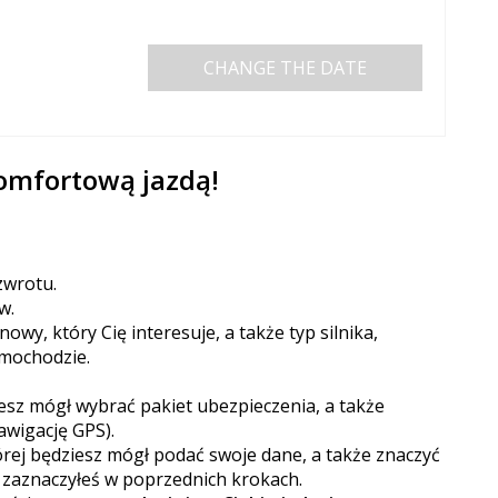
CHANGE THE DATE
komfortową jazdą!
zwrotu.
w.
wy, który Cię interesuje, a także typ silnika,
amochodzie.
iesz mógł wybrać pakiet ubezpieczenia, a także
awigację GPS).
órej będziesz mógł podać swoje dane, a także znaczyć
e zaznaczyłeś w poprzednich krokach.