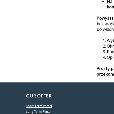
Na 
kom
Powyższe
bez wzgl
bo właśn
Wyb
Okr
Pod
Opł
Prosty p
przekona
OUR OFFER:
Short-Term Rental
Long-Term Rental